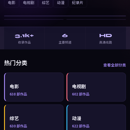
云上诗
电影
电视剧
综艺
动漫
纪录片
战争
· ⭐
7.0
3.1k+
6
HD
收录作品
主要频道
高清线路
热门分类
查看全部分类
电影
电视剧
638
部作品
602
部作品
综艺
动漫
630
部作品
622
部作品