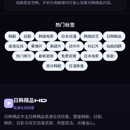
线路稳定流畅，手机与电脑端均可省心观看日韩精品内容。
热门标签
韩剧
日剧
韩国电影
日本动漫
韩国综艺
日韩精品
高清在线
爱情片
悬疑片
动作片
科幻片
经典回顾
热门排行
最新更新
免费观看
日本电影
泰剧
高分韩剧
日漫新番
日韩精品HD
高清在线观看
日韩精品专注日韩精品高清在线观看，整理韩剧、日剧、
韩影、日影与综艺动漫资源，界面简洁、点播省心。