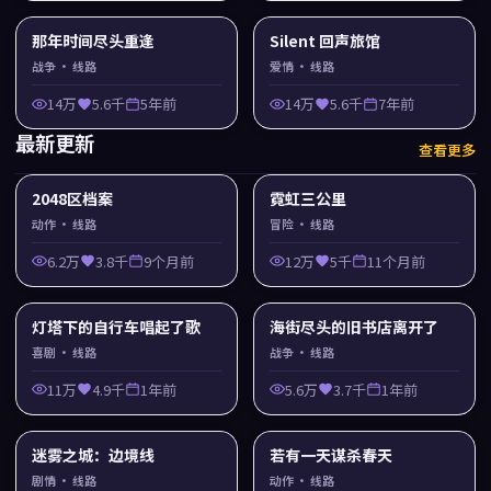
那年时间尽头重逢
Silent 回声旅馆
战争
· 线路
爱情
· 线路
14万
5.6千
5年前
14万
5.6千
7年前
最新更新
查看更多
2048区档案
霓虹三公里
动作
· 线路
冒险
· 线路
6.2万
3.8千
9个月前
12万
5千
11个月前
灯塔下的自行车唱起了歌
海街尽头的旧书店离开了
喜剧
· 线路
战争
· 线路
11万
4.9千
1年前
5.6万
3.7千
1年前
迷雾之城：边境线
若有一天谋杀春天
剧情
· 线路
动作
· 线路