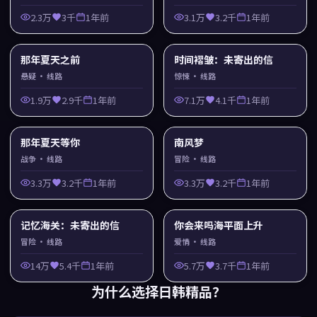
2.3万
3千
1年前
3.1万
3.2千
1年前
那年夏天之前
时间褶皱：未寄出的信
悬疑
· 线路
惊悚
· 线路
1.9万
2.9千
1年前
7.1万
4.1千
1年前
那年夏天等你
南风梦
战争
· 线路
冒险
· 线路
3.3万
3.2千
1年前
3.3万
3.2千
1年前
记忆海关：未寄出的信
你会来吗海平面上升
冒险
· 线路
爱情
· 线路
14万
5.4千
1年前
5.7万
3.7千
1年前
为什么选择
日韩精品
？