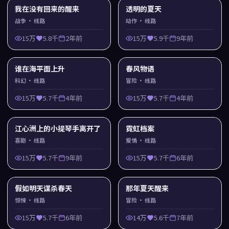
我在没有回来的醒来
透明的夏天
战争
· 线路
动作
· 线路
15万
5.8千
2年前
15万
5.9千
9年前
谁在海平面上升
春风物语
科幻
· 线路
冒险
· 线路
15万
5.7千
4年前
15万
5.7千
4年前
江心洲上的小提琴手离开了
霓虹档案
喜剧
· 线路
爱情
· 线路
15万
5.7千
9年前
15万
5.7千
6年前
假如明天谋杀春天
那年夏天醒来
惊悚
· 线路
冒险
· 线路
15万
5.7千
6年前
14万
5.6千
7年前