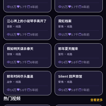
15万
5.7千
4年前
15万
5.7千
4年前
江心洲上的小提琴手离开了
霓虹档案
喜剧
· 线路
爱情
· 线路
15万
5.7千
9年前
15万
5.7千
6年前
假如明天谋杀春天
那年夏天醒来
惊悚
· 线路
冒险
· 线路
15万
5.7千
6年前
14万
5.6千
7年前
那年时间尽头重逢
Silent 回声旅馆
战争
· 线路
爱情
· 线路
14万
5.6千
5年前
14万
5.6千
7年前
热门视频
查看更多