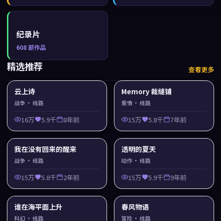
纪录片
608
部作品
精选推荐
查看更多
云上诗
Memory 裁缝铺
战争
· 线路
爱情
· 线路
16万
5.9千
8年前
15万
5.8千
7年前
我在没有回来的醒来
透明的夏天
战争
· 线路
动作
· 线路
15万
5.8千
2年前
15万
5.9千
9年前
谁在海平面上升
春风物语
科幻
· 线路
冒险
· 线路