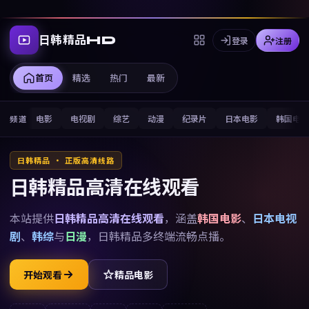
日韩精品HD
登录
注册
首页
精选
热门
最新
电影
电视剧
综艺
动漫
纪录片
日本电影
韩国电
频道
日韩精品 · 正版高清线路
日韩精品高清在线观看
本站提供
日韩精品高清在线观看
，涵盖
韩国电影
、
日本电视
剧
、
韩综
与
日漫
，
日韩精品
多终端流畅点播。
开始观看
精品电影